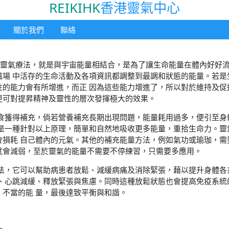
REIKIHK
香港靈氣中心
關於我們
聯絡
日本，所謂靈氣療法，就是與宇宙能量相結合，是為了讓生命能量在體內好
磁場 中活存的生命活動及各項資訊都調整到最調和狀態的能量。若是
性的能力會有所增進，而正 因為這些能力增進了，所以對於維持及促
更可對提昇精神及靈性的層次發揮極大的效果。
飲食獲得補充，倘若營養補充長期出現問題，能量耗用過多，便引至身
就是一種針對以上原理，簡單和自然地吸收更多能量，重拾生命力。靈
會損耗 自己體內的元氣。其他的補充能量方法，例如氣功或瑜珈，需
就會減弱，至於靈氣的能量不需要不停練習，只需要多應用。
療法，它可以幫助病患者放鬆、減緩病痛及消除緊張，藉以提升身體各
低、心跳減緩、釋放緊張與焦慮。同時這種放鬆狀態也會提高免疫系統
不當的能 量，最後達致平衡與和諧。