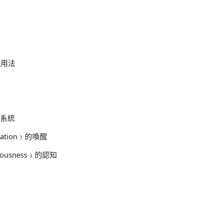
運用法
量系統
ization﹚的喚醒
ciousness﹚的認知