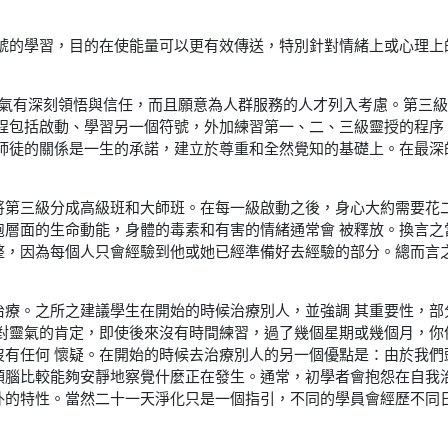
符號的學習，目的在使能量可以更有效傳送，特別針對情緒上或心理上
靈氣有深刻領悟與信任，而且願意為人群服務的人才列入考慮。第三
過程包括啟動、學習另一個符號，外加練習第一、二、三級靈授的程序
級師徒的關係是一生的承諾，建立於尊重和全然覺知的基礎上。在最深
將第三級分成高級班和大師班。在每一級啟動之後，身心大約需要花
胞層面的生命動能，身體的毒素和有害的情緒通常會 被釋放。換言之
整，因為每個人只會經驗到他或她已經準備好去經驗的部分。總而言之
治療。之所之建議學生在開始的時候治療別人，並強調 其重要性，部
到對靈氣的肯定，即使後來沒有時間練習，過了幾個星期或幾個月，你
沒有任何 懷疑。在開始的時候去治療別人的另一個優點是：由於我們
頭腦比較能夠安靜地察覺什麼正在發生。通常，初學者會抱怨在自我
外的特性。當然二十一天淨化只是一個指引，不同的學員會經歷不同