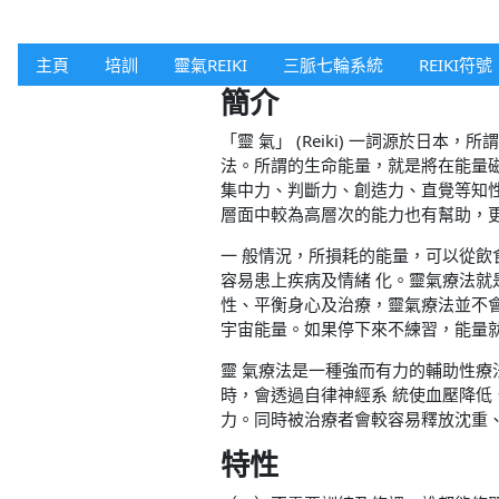
主頁
培訓
靈氣REIKI
三脈七輪系統
REIKI符號
簡介
「靈 氣」 (Reiki) 一詞源於
法。所謂的生命能量，就是將在能量
集中力、判斷力、創造力、直覺等知
層面中較為高層次的能力也有幫助，
一 般情況，所損耗的能量，可以從
容易患上疾病及情緒 化。靈氣療法
性、平衡身心及治療，靈氣療法並不
宇宙能量。如果停下來不練習，能量
靈 氣療法是一種強而有力的輔助性
時，會透過自律神經系 統使血壓降
力。同時被治療者會較容易釋放沈重、
特性