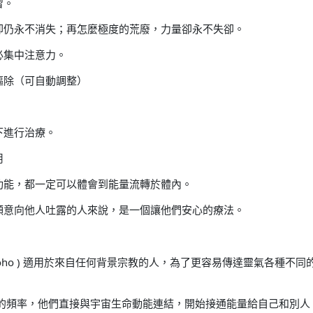
習。
卻仍永不消失；再怎麼極度的荒廢，力量卻永不失卻。
必集中注意力。
驅除（可自動調整）
下進行治療。
用
功能，都一定可以體會到能量流轉於體內。
願意向他人吐露的人來說，是一個讓他們安心的療法。
ki Ryoho ) 適用於來自任何背景宗教的人，為了更容易傳達靈氣各
氣的頻率，他們直接與宇宙生命動能連結，開始接通能量給自己和別人