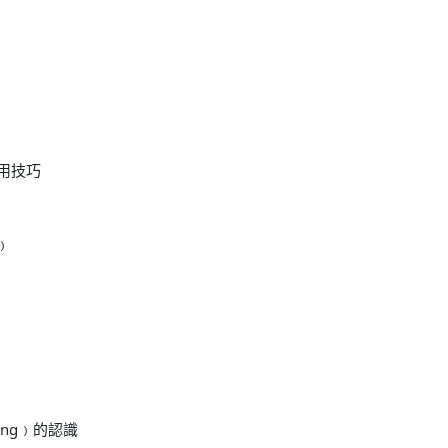
的運用技巧
e﹚
ning﹚的認識