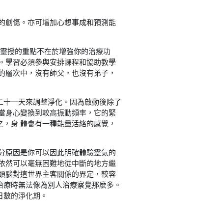
的創傷。亦可增加心想事成和預測能
級靈授的重點不在於增強你的治療功
。學習必須參與安排課程和協助教學
的層次中，沒有師父，也沒有弟子，
二十一天來調整淨化。因為啟動後除了
當身心變換到較高振動頻率，它的緊
，身 體會有一種能量活絡的感覺，
分原因是你可以因此明確體驗靈氣的
依然可以毫無困難地從中斷的地方繼
頭腦對這世界主客關係的界定，較容
治療時無法像為別人治療察覺那麼多。
日數的淨化期。