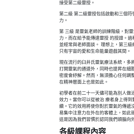
接受第二級靈授。
第二級 第二級靈授包括啟動和三個
力。
第 三級 是靈氣老師的訓練階級，對
力，而在給予能傳達靈授 的授證。
並經常與老師面談。 理想上，第三
只有宇宙的愛和生命能量遊戲其間。
現在流行的臼井氏靈氣療法系統，多
打開靈氣的通道外，同時也提昇在細
密度會紓解。然而，無須擔心任何調
在精神層面上也是如此。
初學者在前二十一天儘可能為別人做
效力。當你可以從被治 療者身上得
續。它的效用將使你對於靈氣的傳遞
易集中注意力在外在的客體上，如此
這是因為我們習慣於認同我們頭腦向
各級課程內容