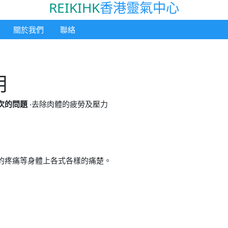
REIKIHK
香港靈氣中心
關於我們
聯絡
用
次的問題
‧去除肉體的疲勞及壓力
的疼痛等身體上各式各樣的痛楚。