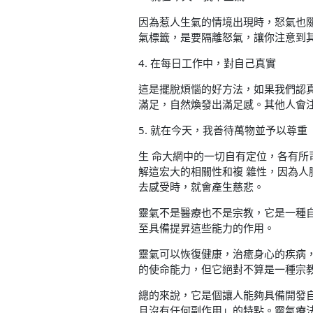
因為惹人生氣的情境出現時，怒氣也
氣標籤，是要隔離怒氣，讓你注意到
4. 在每日工作中，對自己真實
這是擺脫煩惱的好方法，如果我們認
滿足，自然煥發出滿足感。其他人會
5. 就在今天，我善待萬物並予以尊重
生 命大網中的一切自有定位，各有
解這宏大的相關性和複 雜性，因為
去感受時，就會產生慈悲。
靈氣不是醫療也不是宗教，它是一種
至具備提昇這些能力的作用。
靈氣可以恢復健康，治癒身心的疾病
的使命能力，但它絕對不算是一種宗
總的來說，它是個讓人能夠具備開發
且沒有任何副作用」的特點。靈氣療