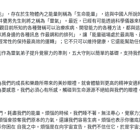
」，存在於生物體內之能量則稱為「生命能量」，這與中國人所說的「
臼井甕男先生則將之稱為「靈氣」。最近，已經有可能透過科學儀器來
綜觀目前所知的各種聲稱可以治療疾病、開發能力的各種方法，都與
以將身邊的各種訊息 作最調和的排列」，讓「能量磁場處於最高階、
體經常性的保持最高效的運轉」；它不只可以維持健康，它還能幫助任
則作為靈氣弟子提升覺察力的準則，五大守則以簡單的基礎，支持我
為我們的成長和樂趣所帶來的美妙贈禮，就會體驗到更高的精神安適
為要感恩，我們必須心有所感，觸碰到生命源源不絕給與我們的贈禮
我們，耗盡我們的能量。煩惱的時候，我們睡不著，無法專心，覺察力
。煩惱會掠奪我們原本的力氣，還讓我們容易生病。煩惱也表示你徹底
示你困在 自我之中。煩惱是在向宇宙宣告，我們不信任它，於是宇宙