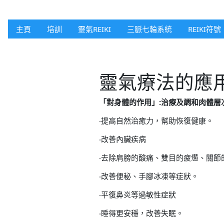
主頁
培訓
靈氣REIKI
三脈七輪系統
REIKI符號
靈氣療法的應
「對身體的作用」:治療及調和肉體層
‧提高自然治癒力，幫助恢復健康。
‧改善內臟疾病
‧去除肩膀的酸痛、雙目的疲憊、關節
‧改善便秘、手腳冰凍等症狀。
‧平復鼻炎等過敏性症狀
‧睡得更安穩，改善失眠。